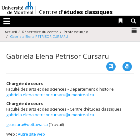
Passer
au
/
Centre d'
études classiques
contenu
Liens 
R
Menu
N
Accueil
Répertoire du centre
Professeur(e)s
Gabriela Elena PETRISOR CURSARU
Gabriela Elena Petrisor Cursaru
Vcard
Imp
Chargée de cours
Faculté des arts et des sciences - Département d'histoire
gabriela.elena.petrisor.cursaru@umontreal.ca
Chargée de cours
Faculté des arts et des sciences - Centre d'études classiques
gabriela.elena.petrisor.cursaru@umontreal.ca
gcursaru@uottawa.ca
(Travail)
Courriels
Web :
Autre site web