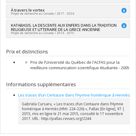
Chercheur principal :
À travers le vortex
Pierre Bonnechere
Projet de recherche au Canada / 2017 - 2024
Co-chercheurs :
Gabriela Elena Petrisor Cursaru
,
Gaétan
Thériault
,
Jan-Mathieu Carbon
Sources de financement :
KATABASIS. LA DESCENTE AUX ENFERS DANS LA TRADITION
CRSH/Conseil de recherches en
Sources de financement :
CRSH/Conseil de recherches en
RELIGIEUSE ET LITTERAIRE DE LA GRECE ANCIENNE
sciences humaines du Canada
sciences humaines du Canada
Projet de recherche au Canada / 2014 - 2015
Programmes de subvention :
Programmes de subvention :
PVXXXXXX-Subvention Savoir
Chercheur principal :
Pierre Bonnechere
Co-chercheurs :
Gabriela Elena Petrisor Cursaru
Prix et distinctions
Sources de financement :
CRSH/Conseil de recherches en
sciences humaines du Canada
Prix de l’Université du Québec de l'ACFAS pour la
Programmes de subvention :
PV152160-Subvention
meilleure communication scientifique étudiante - 2005
Connexion
Informations supplémentaires
Les traces d’un Centaure dans l’Hymne homérique à Hermès
Gabriela Cursaru, « Les traces d’un Centaure dans l’Hymne
homérique à Hermès (HhH. 224-226) », Pallas [En ligne], 97 |
2015, mis en ligne le 21 mai 2015, consulté le 17 novembre
2017. URL : http://pallas.revues.org/2244