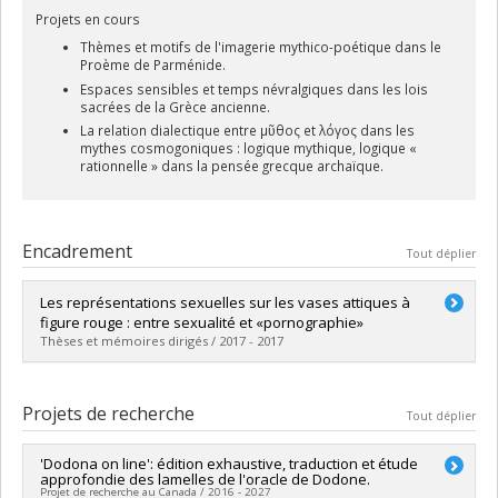
Projets en cours
Thèmes et motifs de l'imagerie mythico-poétique dans le
Proème de Parménide.
Espaces sensibles et temps névralgiques dans les lois
sacrées de la Grèce ancienne.
La relation dialectique entre μῦθος et λόγος dans les
mythes cosmogoniques : logique mythique, logique «
rationnelle » dans la pensée grecque archaïque.
Encadrement
Tout déplier
Les représentations sexuelles sur les vases attiques à
figure rouge : entre sexualité et «pornographie»
Thèses et mémoires dirigés / 2017 - 2017
Diplômé(e) :
Chaput, Samuel
Cycle :
Maîtrise
Projets de recherche
Tout déplier
Diplôme obtenu :
M.A.
Lien vers le document dans Papyrus
'Dodona on line': édition exhaustive, traduction et étude
approfondie des lamelles de l'oracle de Dodone.
Projet de recherche au Canada / 2016 - 2027