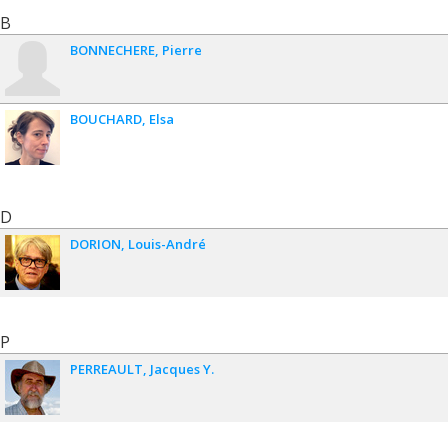
B
BONNECHERE
Pierre
BOUCHARD
Elsa
D
DORION
Louis-André
P
PERREAULT
Jacques Y.