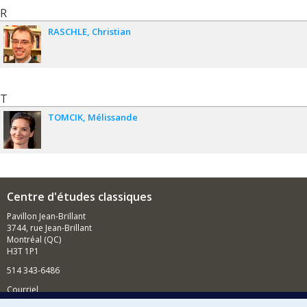
R
RASCHLE
Christian
T
TOMCIK
Mélissande
Centre d'études classiques
Pavillon Jean-Brillant
3744, rue Jean-Brillant
Montréal (QC)
H3T 1P1
514 343-6486
Courriel