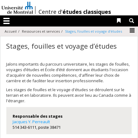
Passer
au
/
Centre d'
études classiques
contenu
Liens 
R
Menu
N
Accueil
Ressources et services
Stages, fouilles et voyage d’études
Stages, fouilles et voyage d’études
Jalons importants du parcours universitaire, les stages de fouilles,
voyages d’études et École d’été donnent aux étudiants l'occasion
d'acquérir de nouvelles compétences, d'affiner leur choix de
carrière et de faciliter leur insertion professionnelle.
Les stages de fouilles et le voyage d'études se déroulent sur le
terrain et en laboratoire. Ils peuvent avoir lieu au Canada comme à
l'étranger.
Responsable des stages
Jacques Y. Perreault
514 343-6111, poste 38471