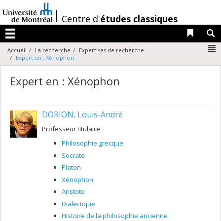
Passer
au
/
Centre d'
études classiques
contenu
Liens 
R
Menu
N
Accueil
La recherche
Expertises de recherche
Expert en : Xénophon
Expert en : Xénophon
DORION, Louis-André
Professeur titulaire
Philosophie grecque
Socrate
Platon
Xénophon
Aristote
Dialectique
Histoire de la philosophie ancienne