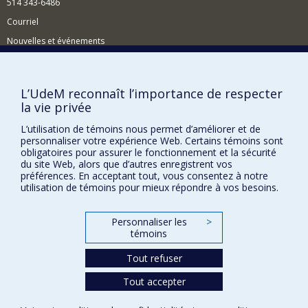
514 343-6486
texte grec des Réfutations sophistiquesd'Aristote.
Courriel
L'idéal d'auto-suffisance (autarkeia) dans la
philosophie grecque. Bien que la notion d'auto-
Nouvelles et événements
suffisance (autarkeia) occupe une place centrale
dans la réflexion éthique, politique, théologique
Comment soutenir le Centre?
et métaphysique des philosophes grecs, elle n'a
pas reçu jusqu'à maintenant toute l'attention
BESOIN D'AIDE?
L’UdeM reconnaît l’importance de respecter
qu'elle mérite. Je terminerai bientôt la rédaction
la vie privée
Plan du site
d'un ouvrage qui porte sur l'idéal d'autarcie chez
Socrate et les Cyniques. Le propos de cet
Signaler une erreur
L’utilisation de témoins nous permet d’améliorer et de
ouvrage est de poser à nouveaux frais la
personnaliser votre expérience Web. Certains témoins sont
Accessibilité
question de la filiation entre Socrate et les
obligatoires pour assurer le fonctionnement et la sécurité
Cyniques en prenant comme fil conducteur la
du site Web, alors que d’autres enregistrent vos
FACULTÉ DES ARTS ET DES SCIENCES
conception de l'autarcie chez le Socrate de
préférences. En acceptant tout, vous consentez à notre
Platon, le Socrate de Xénophon et les Cyniques.
utilisation de témoins pour mieux répondre à vos besoins.
Nos départements et écoles
Nos centres d'études
Personnaliser les
>
témoins
Nos programmes et cours
Tout refuser
Tout accepter
Confidentialité
Conditions d’utilisation