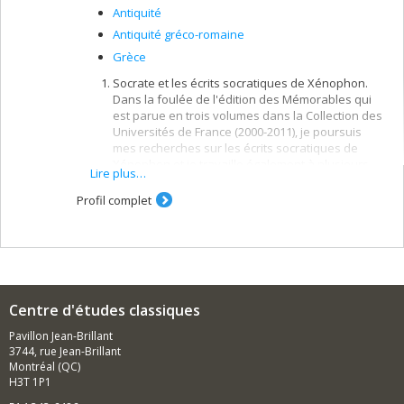
Antiquité
Antiquité gréco-romaine
Grèce
Socrate et les écrits socratiques de Xénophon.
Dans la foulée de l'édition des Mémorables qui
est parue en trois volumes dans la Collection des
Universités de France (2000-2011), je poursuis
mes recherches sur les écrits socratiques de
Xénophon et je travaille également à plusieurs
Lire plus…
études qui portent sur d'autres traités de
Xénophon, notamment le Hiéron.
Profil complet
La dialectique et la réfutation. Dans le
prolongement de ma traduction commentée des
Réfutations sophistiques d'Aristote (1995), je
poursuis des recherches sur la dialectique et sur
la pratique de la réfutation (elenchos) chez
Platon, Xénophon, Aristote et chez des auteurs
Centre d'études classiques
plus tardifs, notamment Proclus et Clément
d'Alexandrie. Je réunirai bientôt en un volume
Pavillon Jean-Brillant
l'ensemble des articles que j'ai consacrés à la
3744, rue Jean-Brillant
dialectique et à la réfutation depuis 1990 et je
Montréal (QC)
prépare également pour la Collection des
H3T 1P1
Universités de France une nouvelle édition du