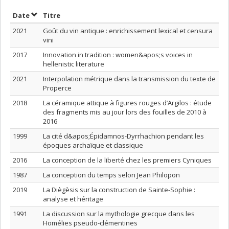
Trier par date en ordre croissant
Trier par titre en ordre croissant
Date
Titre
2021
Goût du vin antique : enrichissement lexical et censura
vini
2017
Innovation in tradition : women&apos;s voices in
hellenistic literature
2021
Interpolation métrique dans la transmission du texte de
Properce
2018
La céramique attique à figures rouges d’Argilos : étude
des fragments mis au jour lors des fouilles de 2010 à
2016
1999
La cité d&apos;Épidamnos-Dyrrhachion pendant les
époques archaïque et classique
2016
La conception de la liberté chez les premiers Cyniques
1987
La conception du temps selon Jean Philopon
2019
La Diègèsis sur la construction de Sainte-Sophie :
analyse et héritage
1991
La discussion sur la mythologie grecque dans les
Homélies pseudo-clémentines