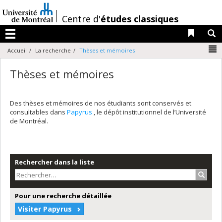
Passer
au
/
Centre d'
études classiques
contenu
Liens 
R
Menu
N
Accueil
La recherche
Thèses et mémoires
Thèses et mémoires
Des thèses et mémoires de nos étudiants sont conservés et
consultables dans
Papyrus
, le dépôt institutionnel de l’Université
de Montréal.
Rechercher dans la liste
Recher
Pour une recherche détaillée
Visiter Papyrus