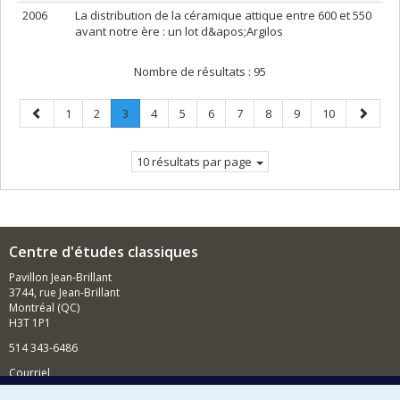
2006
La distribution de la céramique attique entre 600 et 550
avant notre ère : un lot d&apos;Argilos
Nombre de résultats :
95
Page
Page
Page
Page
.
Page
Page
Page
Page
Page
Page
Page
Page
1
2
3
4
5
6
7
8
9
10
précédente
Page
suivant
courante.
10 résultats par page
Centre d'études classiques
Pavillon Jean-Brillant
3744, rue Jean-Brillant
Montréal (QC)
H3T 1P1
514 343-6486
Courriel
Nouvelles et événements