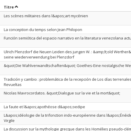
rier par date en ordre décroissant
Trier par titre en ordre décroissant
Titre
Les scènes militaires dans l&apos;art mycénien
La conception du temps selon Jean Philopon
Función semiótica del espacio narrativo en la literatura venezolana act
Ulrich Plenzdorf die Neuen Leiden des jungen W. : &amp;lt;old Werther&
seine wiederverwendung bei Plenzdorf
&quot;Die Wahlverwandtschaften&quot; Goethes-Eine nostalgische We
Tradición y cambio : problemática de la recepción de Los días terrenale
Revueltas
Nicolas Mavrocordatos. &quot;Dialogue sur la vie et la mort&quot;
La faute et l&apos;apothéose d&apos;oedipe
L&apos;idéologie de la trifonction indo-européenne dans l&apos;Énéid
Virgile
La discussion sur la mythologie grecque dans les Homélies pseudo-clé