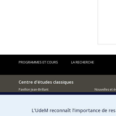
PROGRAMMES ET COURS
LA RECHERCHE
Centre d'études classiques
Pavillon Jean-Brillant
Nouvelles et 
3744, rue Jean-Brillant
Montréal (QC)
Comment so
H3T 1P1
L’UdeM reconnaît l’importance de resp
514 343-6486