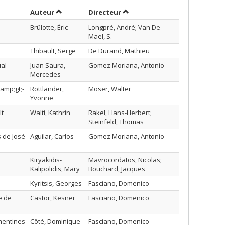
Trier par auteur en ordre décroissant
par contributeur en ordre déc
Auteur
Directeur
Brûlotte, Éric
Longpré, André; Van De
Mael, S.
Thibault, Serge
De Durand, Mathieu
ual
Juan Saura,
Gomez Moriana, Antonio
Mercedes
amp;gt;-
Rottländer,
Moser, Walter
Yvonne
lt
Walti, Kathrin
Rakel, Hans-Herbert;
Steinfeld, Thomas
s de José
Aguilar, Carlos
Gomez Moriana, Antonio
Kiryakidis-
Mavrocordatos, Nicolas;
Kalipolidis, Mary
Bouchard, Jacques
Kyritsis, Georges
Fasciano, Domenico
e de
Castor, Kesner
Fasciano, Domenico
mentines
Côté, Dominique
Fasciano, Domenico