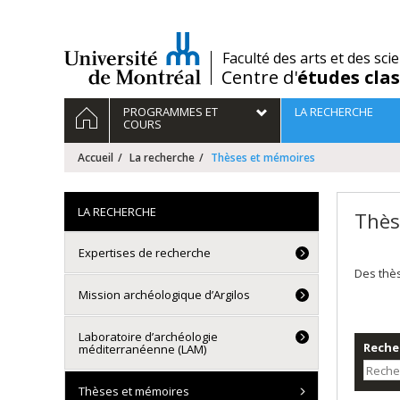
Passer
au
contenu
/
Faculté des arts et des sci
Centre d'
études cla
Navigation
ACCUEIL
PROGRAMMES ET
LA RECHERCHE
principale
COURS
Accueil
La recherche
Thèses et mémoires
LA RECHERCHE
Thès
Expertises de recherche
Des thè
Mission archéologique d’Argilos
Laboratoire d’archéologie
Recher
méditerranéenne (LAM)
Thèses et mémoires