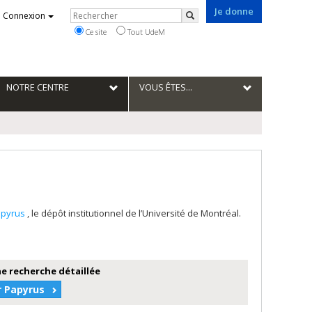
Je donne
Rechercher
Connexion
Rechercher
Ce site
Tout UdeM
NOTRE CENTRE
VOUS ÊTES...
apyrus
, le dépôt institutionnel de l’Université de Montréal.
e recherche détaillée
r Papyrus