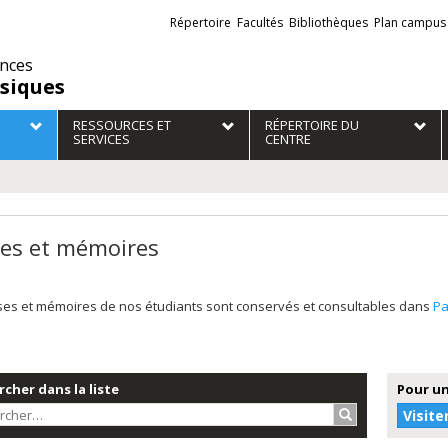
Liens
Répertoire
Facultés
Bibliothèques
Plan campus
externes
ences
ssiques
RESSOURCES ET
RÉPERTOIRE DU
SERVICES
CENTRE
es et mémoires
ses et mémoires de nos étudiants sont conservés et consultables dans
P
cher dans la liste
Pour un
Rechercher…
Visite