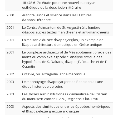
18.478-617) : étude pour une nouvelle analyse
esthétique de la description littéraire
2000
Autorité, aînos et science dans les Histoires
d&apos;Hérodote
2001
Le Contra Adimantum de St. Augustin à la lumière
d&apos;autres textes manichéens et anti-manichéens
2001
La maison A du site d&apos;Argilos, un exemple de
l&apos;architecture domestique en Grèce antique
2001
Le complexe architectural de Mésapotamon : oracle des
morts ou complexe agricole? : analyse critique des
hypothèses de S. Dakaris, d&apos;E. Fouache et de F.
Quantin
2002
Octavie, ou la tragédie latine méconnue
2003
Le monnayage d&apos;argent de Poseidonia : une
étude historique de coins
2003
Les gloses aux Institutiones Grammaticae de Priscien
du manuscrit Vatican B.A.V., Reginensis lat. 1650
2003
Aspects des similitudes entre les épopées homériques
et l&apos;élégie grecque archaïque