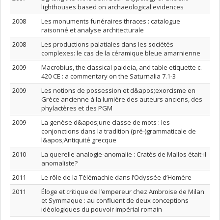
lighthouses based on archaeological evidences
2008
Les monuments funéraires thraces : catalogue
raisonné et analyse architecturale
2008
Les productions palatiales dans les sociétés
complexes: le cas de la céramique bleue amarnienne
2009
Macrobius, the classical paideia, and table etiquette c.
420 CE : a commentary on the Saturnalia 7.1-3
2009
Les notions de possession et d&apos;exorcisme en
Grèce ancienne à la lumière des auteurs anciens, des
phylactères et des PGM
2009
La genèse d&apos;une classe de mots : les
conjonctions dans la tradition (pré-)grammaticale de
l&apos;Antiquité grecque
2010
La querelle analogie-anomalie : Cratès de Mallos était-il
anomaliste?
2011
Le rôle de la Télémachie dans l’Odyssée d’Homère
2011
Éloge et critique de l’empereur chez Ambroise de Milan
et Symmaque : au confluent de deux conceptions
idéologiques du pouvoir impérial romain