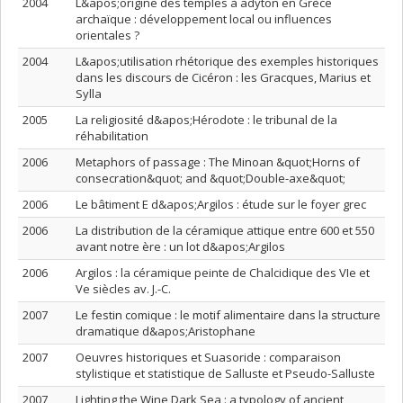
2004
L&apos;origine des temples à adyton en Grèce
archaïque : développement local ou influences
orientales ?
2004
L&apos;utilisation rhétorique des exemples historiques
dans les discours de Cicéron : les Gracques, Marius et
Sylla
2005
La religiosité d&apos;Hérodote : le tribunal de la
réhabilitation
2006
Metaphors of passage : The Minoan &quot;Horns of
consecration&quot; and &quot;Double-axe&quot;
2006
Le bâtiment E d&apos;Argilos : étude sur le foyer grec
2006
La distribution de la céramique attique entre 600 et 550
avant notre ère : un lot d&apos;Argilos
2006
Argilos : la céramique peinte de Chalcidique des VIe et
Ve siècles av. J.-C.
2007
Le festin comique : le motif alimentaire dans la structure
dramatique d&apos;Aristophane
2007
Oeuvres historiques et Suasoride : comparaison
stylistique et statistique de Salluste et Pseudo-Salluste
2007
Lighting the Wine Dark Sea : a typology of ancient