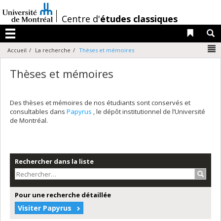
Passer
au
/
Centre d'
études classiques
contenu
Liens 
R
Menu
N
Accueil
La recherche
Thèses et mémoires
Thèses et mémoires
Des thèses et mémoires de nos étudiants sont conservés et
consultables dans
Papyrus
, le dépôt institutionnel de l’Université
de Montréal.
Rechercher dans la liste
Recher
Pour une recherche détaillée
Visiter Papyrus