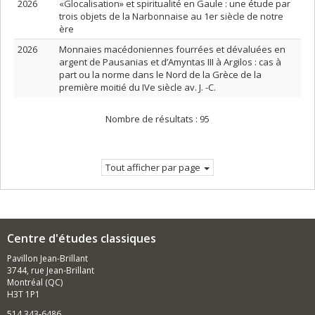
2026
«Glocalisation» et spiritualité en Gaule : une étude par
trois objets de la Narbonnaise au 1er siècle de notre
ère
2026
Monnaies macédoniennes fourrées et dévaluées en
argent de Pausanias et d’Amyntas III à Argilos : cas à
part ou la norme dans le Nord de la Grèce de la
première moitié du IVe siècle av. J. -C.
Nombre de résultats :
95
Tout afficher par page
Centre d'études classiques
Pavillon Jean-Brillant
3744, rue Jean-Brillant
Montréal (QC)
H3T 1P1
514 343-6486