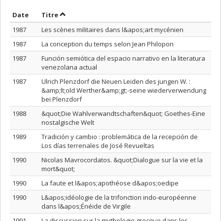
Trier par date en ordre décroissant
Trier par titre en ordre décroissant
Date
Titre
1987
Les scènes militaires dans l&apos;art mycénien
1987
La conception du temps selon Jean Philopon
1987
Función semiótica del espacio narrativo en la literatura
venezolana actual
1987
Ulrich Plenzdorf die Neuen Leiden des jungen W. :
&amp;lt;old Werther&amp;gt;-seine wiederverwendung
bei Plenzdorf
1988
&quot;Die Wahlverwandtschaften&quot; Goethes-Eine
nostalgische Welt
1989
Tradición y cambio : problemática de la recepción de
Los días terrenales de José Revueltas
1990
Nicolas Mavrocordatos. &quot;Dialogue sur la vie et la
mort&quot;
1990
La faute et l&apos;apothéose d&apos;oedipe
1990
L&apos;idéologie de la trifonction indo-européenne
dans l&apos;Énéide de Virgile
1991
La discussion sur la mythologie grecque dans les