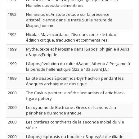
Homélies pseudo-clémentines
1992
Némésius et Aristote : étude sur la présence
aristotélicienne dans le traité Sur la nature de
l&apos;homme
1992
Nicolas Mavrocordatos, Discours contre le tabac :
édition critique, traduction et commentaires
1999
Mythe, texte et héroïsme dans l&apos;Iphigénie à Aulis
d&apos;Euripide
1999
L&apos;évolution du culte d&apos;Athéna à Pergame à
la période hellénistique (323 à 133 avant J.C.)
1999
La cité d&apos;Épidamnos-Dyrrhachion pendant les
époques archaïque et classique
2000
The Caylus painter : e of the last artists of attic black-
figure pottery
2000
Le royaume de Bactriane : Grecs et Iraniens à la
périphérie du monde antique
2000
Les cratères corinthiens de la seconde moitié du VIe
siècle
2000
L&apos;ekphrasis du bouclier d&apos;Achille (Iliade