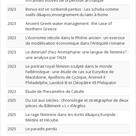
offrandes votives de la période archaïque
2023
Bonus est vir scribendi peritus : Les scholia comme
outils d&apos;enseignement du latin à Rome
2023
Ancient Greek water management : the case of
Northern Greece
2023
L’économie viticole dans le Rhône ancien : un exercice
de modélisation économique dans l’Antiquité romaine
2023
Le diminutif chez Aristophane: une langue de femmes? :
une analyse par TALN
2023
Le portrait royal féminin sculpté dans le monde
hellénistique : une étude de cas sur Eurydice de
Macédoine, Apollonis de Cyzique, Arsinoé II
Philadelphe, Laodicé III et Cléopâtre VII Philopator
2023
Étude de l’hexamètre de Catulle
2025
Du sol aux siècles : chronologie et stratigraphie de deux
pièces du Bâtiment « L » d’Argilos
2025
La rage féminine dans les écrits d&apos;Euripide :
Médée et Hécube
2025
Le paradis perdu