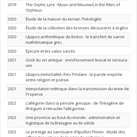
2019
The Orphic Lyre : Music and Μουσική in the Rites of
Orpheus
2020
Étude de la maison du terrain Théologitis
2020
Étude de la collection des bronzes découverts à Argilos
2020
L&apos;arithmétique de Boèce : le transfert de savoir
mathématique grec
2020
Épicure et les vates sacrés
2021
Goût du vin antique : enrichissement lexical et censura
vini
2021
L&apos;immortalité chez Pindare : la parole inspirée
entre religion et poésie
2021
Interpolation métrique dans la transmission du texte de
Properce
2022
L’allégorie dans la pensée grecque : de Théagène de
Rhégium à Héraclite l’allégoriste
2022
Une province au bout du monde : administration et
logistique de la Bretagne au IIe siècle
2023
Le prestige au sanctuaire d’Apollon Ptoion : étude des