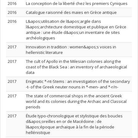
2016
La conception de la liberté chez les premiers Cyniques
2016
Catalogue raisonné des maies en Grèce antique
2016
L&apos;utilisation de l&apos;argile dans
l&apos;architecture domestique et publique en Grèce
antique : une étude d&apos;un inventaire de sites
archéologiques
2017
Innovation in tradition : women&apos;s voices in
hellenistic literature
2017
The cult of Apollo in the Milesian colonies along the
coast of the Black Sea : an inventory of archaeological
data
2017
Enigmatic *-nt-Stems : an investigation of the secondary
-t- of the Greek neuter nouns in *-men- and *-r/n-
2017
The state of commercial shops in the ancient Greek
world and its colonies during the Archaic and Classical
periods
2017
Étude typo-chronologique et stylistique des boucles
d&apos;oreilles en or de Macédoine : de
l&apos;époque archaïque à la fin de la période
hellénistique