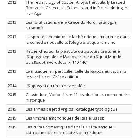
2012
The Technology of Copper Alloys, Particularly Leaded
Bronze, in Greece, its Colonies, and in Etruria during the
Iron Age
2013
Les fortifications de la Grèce du Nord : catalogue
raisonné
2013
L’aspect économique de la rhétorique amoureuse dans
la comédie nouvelle et l’élégie érotique romaine
2013
Recherches sur la plasticité du discours oraculaire:
l&apos;exemple de l&apos;oracle du &quot;Mur de
bois&quot; (Hérodote, 7, 140-146)
2013
La musique, en particulier celle de l&apos;aulos, dans
le sacrifice en Grèce antique
2014
L&apos;art du récit chez Apulée
2015
Cassiodore, Variae, Livre 11 : traduction et commentaire
historique
2015
Les armes de jet d’Argilos : catalogue typologique
2015
Les timbres amphoriques de Ras el Bassit
2015
Les cultes domestiques dans la Grèce antique :
catalogue raisonné d’autels domestiques