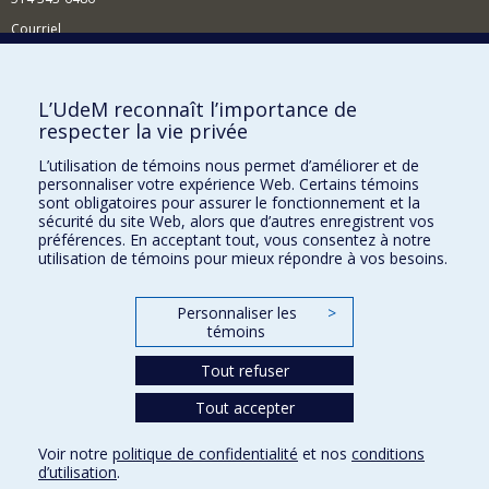
Courriel
Nouvelles et événements
Comment soutenir le Centre?
L’UdeM reconnaît l’importance de
respecter la vie privée
BESOIN D'AIDE?
L’utilisation de témoins nous permet d’améliorer et de
Plan du site
personnaliser votre expérience Web. Certains témoins
Signaler une erreur
sont obligatoires pour assurer le fonctionnement et la
sécurité du site Web, alors que d’autres enregistrent vos
Accessibilité
préférences. En acceptant tout, vous consentez à notre
utilisation de témoins pour mieux répondre à vos besoins.
FACULTÉ DES ARTS ET DES SCIENCES
Nos départements et écoles
Personnaliser les
>
témoins
Nos centres d'études
Tout refuser
Nos programmes et cours
Tout accepter
Confidentialité
Voir notre
politique de confidentialité
et nos
conditions
Conditions d’utilisation
d’utilisation
.