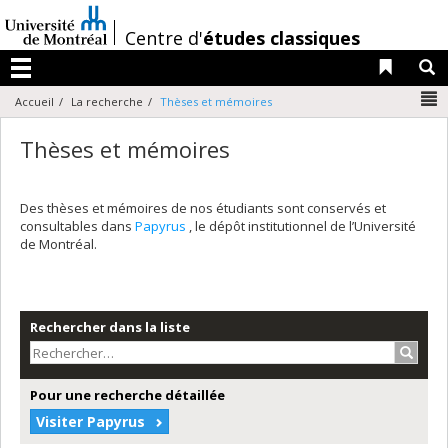
Passer
au
/
Centre d'
études classiques
contenu
Liens 
R
Menu
N
Accueil
La recherche
Thèses et mémoires
Thèses et mémoires
Des thèses et mémoires de nos étudiants sont conservés et
consultables dans
Papyrus
, le dépôt institutionnel de l’Université
de Montréal.
Rechercher dans la liste
Recher
Pour une recherche détaillée
Visiter Papyrus