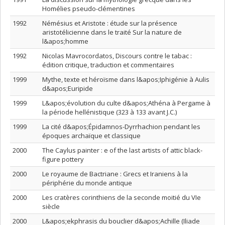
Homélies pseudo-clémentines
1992
Némésius et Aristote : étude sur la présence
aristotélicienne dans le traité Sur la nature de
l&apos;homme
1992
Nicolas Mavrocordatos, Discours contre le tabac :
édition critique, traduction et commentaires
1999
Mythe, texte et héroïsme dans l&apos;Iphigénie à Aulis
d&apos;Euripide
1999
L&apos;évolution du culte d&apos;Athéna à Pergame à
la période hellénistique (323 à 133 avant J.C.)
1999
La cité d&apos;Épidamnos-Dyrrhachion pendant les
époques archaïque et classique
2000
The Caylus painter : e of the last artists of attic black-
figure pottery
2000
Le royaume de Bactriane : Grecs et Iraniens à la
périphérie du monde antique
2000
Les cratères corinthiens de la seconde moitié du VIe
siècle
2000
L&apos;ekphrasis du bouclier d&apos;Achille (Iliade