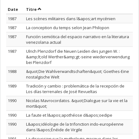
Trier par date en ordre décroissant
Trier par titre en ordre décroissant
Date
Titre
1987
Les scènes militaires dans l&apos;art mycénien
1987
La conception du temps selon Jean Philopon
1987
Función semiótica del espacio narrativo en la literatura
venezolana actual
1987
Ulrich Plenzdorf die Neuen Leiden des jungen W. :
&amp;lt;old Werther&amp;gt;-seine wiederverwendung
bei Plenzdorf
1988
&quot;Die Wahlverwandtschaften&quot; Goethes-Eine
nostalgische Welt
1989
Tradición y cambio : problemática de la recepción de
Los días terrenales de José Revueltas
1990
Nicolas Mavrocordatos. &quot;Dialogue sur la vie et la
mort&quot;
1990
La faute et l&apos;apothéose d&apos;oedipe
1990
L&apos;idéologie de la trifonction indo-européenne
dans l&apos;Énéide de Virgile
1991
La discussion sur la mythologie grecque dans les