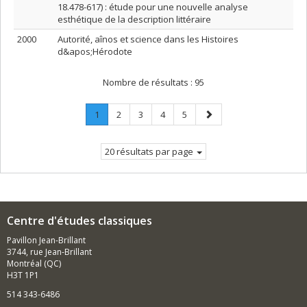
18.478-617) : étude pour une nouvelle analyse
esthétique de la description littéraire
2000
Autorité, aînos et science dans les Histoires
d&apos;Hérodote
Nombre de résultats :
95
Page
.
Page
Page
Page
Page
Page
1
2
3
4
5
Page
suivante
courante.
20 résultats par page
Centre d'études classiques
Pavillon Jean-Brillant
3744, rue Jean-Brillant
Montréal (QC)
H3T 1P1
514 343-6486