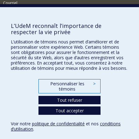
Courriel
Nouvelles et événements
Comment soutenir le Centre?
L’UdeM reconnaît l’importance de
respecter la vie privée
BESOIN D'AIDE?
L’utilisation de témoins nous permet d’améliorer et de
Plan du site
personnaliser votre expérience Web. Certains témoins
Signaler une erreur
sont obligatoires pour assurer le fonctionnement et la
sécurité du site Web, alors que d’autres enregistrent vos
Accessibilité
préférences. En acceptant tout, vous consentez à notre
utilisation de témoins pour mieux répondre à vos besoins.
FACULTÉ DES ARTS ET DES SCIENCES
Nos départements et écoles
Personnaliser les
>
témoins
Nos centres d'études
Tout refuser
Nos programmes et cours
Tout accepter
Confidentialité
Voir notre
politique de confidentialité
et nos
conditions
Conditions d’utilisation
d’utilisation
.
Paramètres des témoins