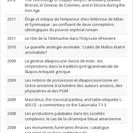
Bronze, in Greece, its Colonies, and in Etruria during the
Iron Age
2011
Éloge et critique de l’empereur chez Ambroise de Milan
et Symmaque : au confluent de deux conceptions
idéologiques du pouvoir impérial romain
2011
Le rôle de la Télémachie dans l’Odyssée d’Homère
2010
La querelle analogie-anomalie : Cratès de Mallos était-il
anomaliste?
2009
La genèse d&apos;une classe de mots : les
conjonctions dans la tradition (pré-)grammaticale de
l&apos;Antiquité grecque
2009
Les notions de possession et d&apos;exorcisme en
Grèce ancienne à la lumière des auteurs anciens, des
phylactères et des PGM
2009
Macrobius, the classical paideia, and table etiquette c.
420 CE : a commentary on the Saturnalia 7.1-3
2008
Les productions palatiales dans les sociétés
complexes: le cas de la céramique bleue amarnienne
2008
Les monuments funéraires thraces : catalogue
raisonné et analyse architecturale