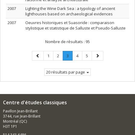
2007
Lighting the Wine Dark Sea : a typology of ancient
lighthouses based on archaeological evidences
2007
Oeuvres historiques et Suasoride : comparaison
stylistique et statistique de Salluste et Pseudo-Salluste
Nombre de résultats :
95
Page
Page
Page
Page
.
Page
Page
Page
1
2
3
4
5
précédente
Page
suivante
courante.
20 résultats par page
Centre d'études classiques
Pavillon Jean-Brillant
3744, rue Jean-Brillant
Montréal (QC)
H3T 1P1
514 343-6486