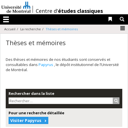
Passer
au
/
Centre d'
études classiques
contenu
Liens 
R
Menu
N
Accueil
La recherche
Thèses et mémoires
Thèses et mémoires
Des thèses et mémoires de nos étudiants sont conservés et
consultables dans
Papyrus
, le dépôt institutionnel de l’Université
de Montréal.
Rechercher dans la liste
Recher
Pour une recherche détaillée
Visiter Papyrus