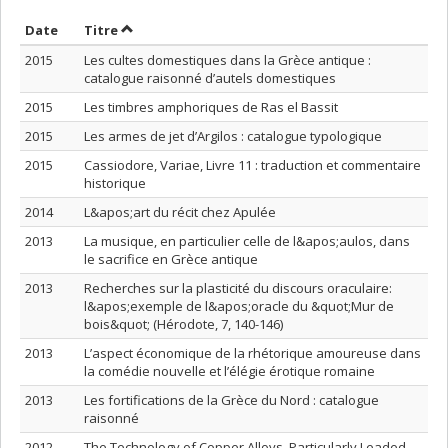
Trier par date en ordre croissant
Trier par titre en ordre croissant
Date
Titre
2015
Les cultes domestiques dans la Grèce antique :
catalogue raisonné d’autels domestiques
2015
Les timbres amphoriques de Ras el Bassit
2015
Les armes de jet d’Argilos : catalogue typologique
2015
Cassiodore, Variae, Livre 11 : traduction et commentaire
historique
2014
L&apos;art du récit chez Apulée
2013
La musique, en particulier celle de l&apos;aulos, dans
le sacrifice en Grèce antique
2013
Recherches sur la plasticité du discours oraculaire:
l&apos;exemple de l&apos;oracle du &quot;Mur de
bois&quot; (Hérodote, 7, 140-146)
2013
L’aspect économique de la rhétorique amoureuse dans
la comédie nouvelle et l’élégie érotique romaine
2013
Les fortifications de la Grèce du Nord : catalogue
raisonné
2012
The Technology of Copper Alloys, Particularly Leaded